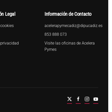
ón Legal
Información de Contacto
 cookies
acelerapymecadiz@dipucadiz.es
l
853 888 073
 privacidad
Visite las oficinas de Acelera
Pymes