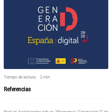
Tiempo de lectura:
2 min
Referencias
Post en Acelerapyme.gob.es: "Programas “Generación D” de