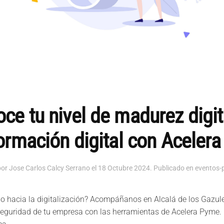
oce tu nivel de madurez digital
ormación digital con Aceler
por Jose Carlos Calcy Serrano el
18 Octubre 2024
. Publicado en
eventos-
mino hacia la digitalización? Acompáñanos en Alcalá de los Gazu
rseguridad de tu empresa con las herramientas de Acelera Pyme. 