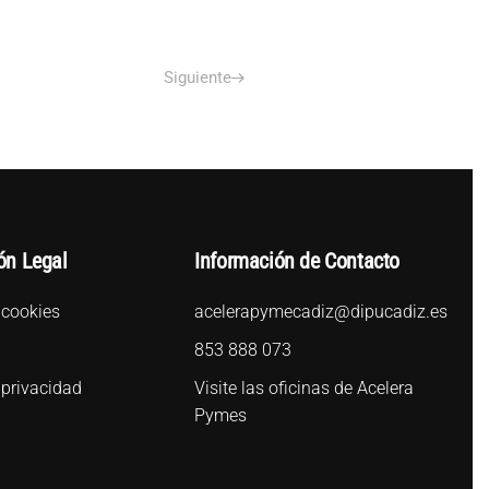
Siguiente
ón Legal
Información de Contacto
 cookies
acelerapymecadiz@dipucadiz.es
l
853 888 073
 privacidad
Visite las oficinas de Acelera
Pymes