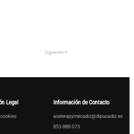
Siguiente
ón Legal
Información de Contacto
 cookies
acelerapymecadiz@dipucadiz.es
l
853 888 073