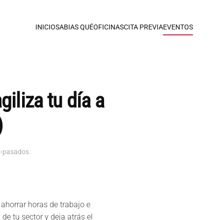
INICIO
SABIAS QUÉ
OFICINAS
CITA PREVIA
EVENTOS
iliza tu día a
)
s-pasados
.
 ahorrar horas de trabajo e
 de tu sector y deja atrás el