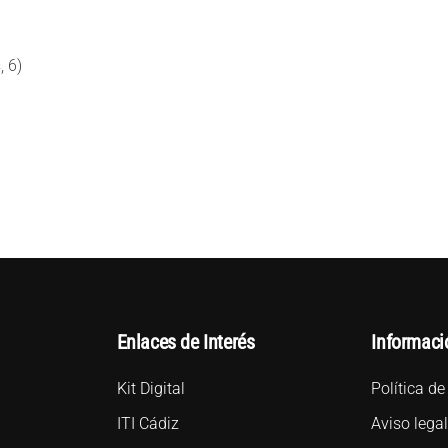
, 6)
Enlaces de Interés
Informaci
Kit Digital
Política de
ITI Cádiz
Aviso lega